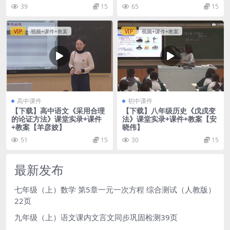
39
15
65
15
VIP
视频+课件+教案
VIP
视频+课件+教案
高中课件
初中课件
【下载】高中语文《采用合理
【下载】八年级历史《戊戌变
的论证方法》课堂实录+课件
法》课堂实录+课件+教案【安
+教案【羊彦姣】
晓伟】
51
15
30
15
最新发布
七年级（上）数学 第5章一元一次方程 综合测试（人教版）
22页
九年级（上）语文课内文言文同步巩固检测39页