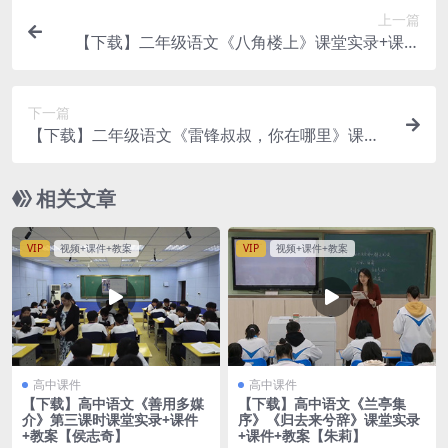
上一篇
【下载】二年级语文《八角楼上》课堂实录+课件
+教案【张津源】
下一篇
【下载】二年级语文《雷锋叔叔，你在哪里》课堂
实录+课件【胡金】
相关文章
VIP
视频+课件+教案
VIP
视频+课件+教案
高中课件
高中课件
【下载】高中语文《善用多媒
【下载】高中语文《兰亭集
介》第三课时课堂实录+课件
序》《归去来兮辞》课堂实录
+教案【侯志奇】
+课件+教案【朱莉】