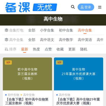
登录
高中生物
合集打包
全部
小学合集
初中合集
高中合集
高中合集
全部
高中语文
高中数学
高中英语
高中
排序
最新
热度
点赞
收藏
更新
随机
VIP
VIP
初中生物
高中生物
高中生物
【合集下载】初中高中生物第
【合集下载】高中生物21年重
三届京教杯（视频）
庆市优质课大赛（视频）