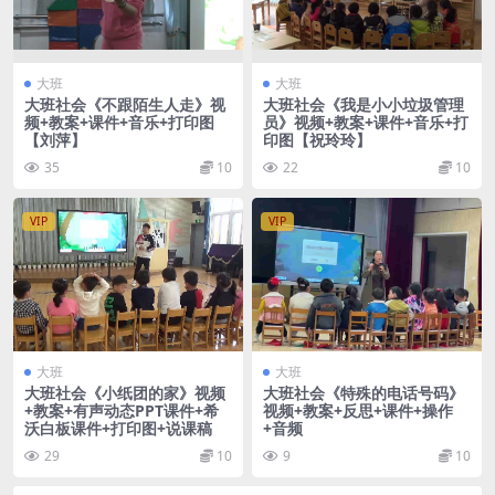
大班
大班
大班社会《不跟陌生人走》视
大班社会《我是小小垃圾管理
频+教案+课件+音乐+打印图
员》视频+教案+课件+音乐+打
【刘萍】
印图【祝玲玲】
35
10
22
10
VIP
VIP
大班
大班
大班社会《小纸团的家》视频
大班社会《特殊的电话号码》
+教案+有声动态PPT课件+希
视频+教案+反思+课件+操作
沃白板课件+打印图+说课稿
+音频
29
10
9
10