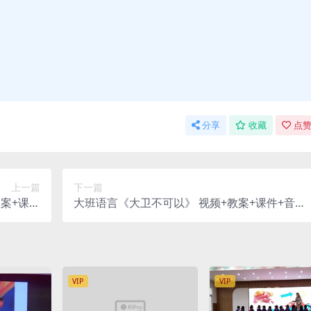
分享
收藏
点赞
上一篇
下一篇
案+课件
大班语言《大卫不可以》 视频+教案+课件+音乐
【张红】
+打印图【李静】
VIP
VIP