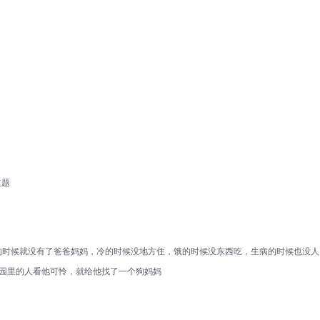
主题
小的时候就没有了爸爸妈妈，冷的时候没地方住，饿的时候没东西吃，生病的时候也没人
物园里的人看他可怜，就给他找了一个狗妈妈