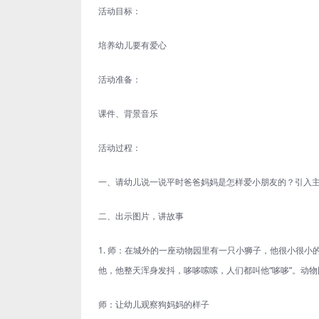
活动目标：
培养幼儿要有爱心
活动准备：
课件、背景音乐
活动过程：
一、请幼儿说一说平时爸爸妈妈是怎样爱小朋友的？引入
二、出示图片，讲故事
1. 师：在城外的一座动物园里有一只小狮子，他很小很
他，他整天浑身发抖，哆哆嗦嗦，人们都叫他“哆哆”。动
师：让幼儿观察狗妈妈的样子