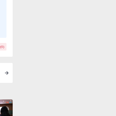
(
0
)