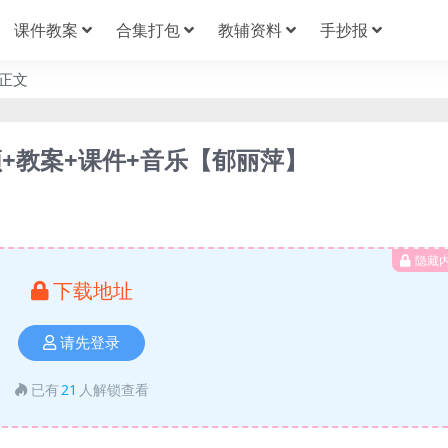
课件教案
合集打包
教辅资料
手抄报
正文
+教案+课件+音乐【郁丽萍】
隐藏
下载地址
请先登录
已有
21
人解锁查看