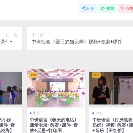
分享
收藏
点赞
上一篇
下一篇
课件+音
中班社会《爱哭的猫头鹰》视频+教案+课件
 杨隽】
VIP
VIP
中班
中班
的小妹
中班语言《春天的电话》
中班语言《讨厌黑夜
课件+音
课堂实录+教案+课件+音
奶奶》视频+教案+
祝晓隽】
效+反思+打印图
+音乐【王红裕】