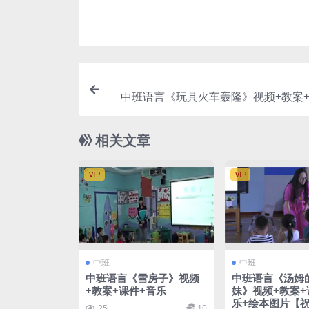
中班语言《玩具火车轰隆》视频+教案+
乐+打印卡片+自评反馈【
相关文章
VIP
VIP
中班
中班
中班语言《雪房子》视频
中班语言《汤姆
+教案+课件+音乐
妹》视频+教案+
乐+绘本图片【
25
10