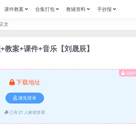
课件教案
合集打包
教辅资料
手抄报
正文
+教案+课件+音乐【刘晟辰】
隐藏
下载地址
请先登录
已有
21
人解锁查看