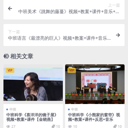
上一篇
中班美术《跳舞的藤蔓》视频+教案+课件+音乐+点
评【章文艳】
下一篇
中班语言《最漂亮的巨人》视频+教案+课件+音乐
+打印图【王红裕】
相关文章
VIP
VIP
中班
中班
中班科学《喜洋洋的镜子屋》
中班科学《小熊家的窗帘》视
视频+教案+课件【金晓燕】
频+教案+课件+反思+音乐
27
10
10
10