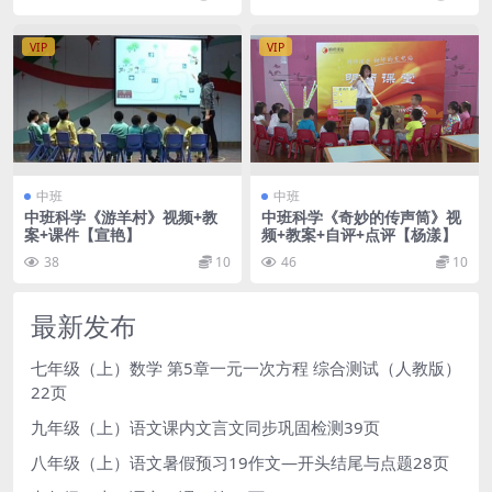
VIP
VIP
中班
中班
中班科学《游羊村》视频+教
中班科学《奇妙的传声筒》视
案+课件【宣艳】
频+教案+自评+点评【杨漾】
38
10
46
10
最新发布
七年级（上）数学 第5章一元一次方程 综合测试（人教版）
22页
九年级（上）语文课内文言文同步巩固检测39页
八年级（上）语文暑假预习19作文—开头结尾与点题28页