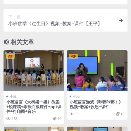
课稿+反思+打印图
下一篇
小班数学《过生日》视频+教案+课件【王平】
相关文章
VIP
VIP
小班
小班
小班语言《大树摇一摇》教案
小班语言游戏《咔嚓咔嚓！》
+说课稿+希沃白板课件+ppt课
视频+教案+反思+课件
件+打印图+音乐
11
10
138
10