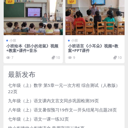
VIP
VIP
小班
小班
小班绘本《胆小的老鼠》视频
小班语言《小耳朵》视频+教
+教案+课件+音乐
案+PPT课件
7
10
9
10
最新发布
七年级（上）数学 第5章一元一次方程 综合测试（人教版）
22页
九年级（上）语文课内文言文同步巩固检测39页
八年级（上）语文暑假预习19作文—开头结尾与点题28页
七年级（上）语文一课一练32页