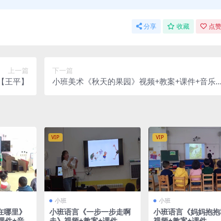
分享
收藏
点赞
上一篇
下一篇
【王平】
小班美术《秋天的果园》视频+教案+课件+音乐
+点评【秦红】
VIP
VIP
小班
小班
在哪里》
小班语言《一步一步走啊
小班语言《妈妈抱抱
课件+音
走》视频+教案+课件
视频+教案+课件