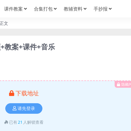
课件教案
合集打包
教辅资料
手抄报
正文
+教案+课件+音乐
隐藏
下载地址
请先登录
已有
21
人解锁查看