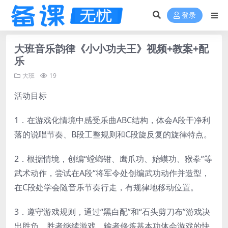
登录
大班音乐韵律《小小功夫王》视频+教案+配
乐
大班
19
活动目标
1．在游戏化情境中感受乐曲ABC结构，体会A段干净利
落的说唱节奏、B段工整规则和C段旋反复的旋律特点。
2．根据情境，创编“螳螂钳、鹰爪功、始蟆功、猴拳”等
武术动作，尝试在A段“将军令处创编武功动作并造型，
在C段处学会随音乐节奏行走，有规律地移动位置。
3．遵守游戏规则，通过“黑白配”和“石头剪刀布”游戏决
出胜负，胜者继续游戏，输者修炼基本功体会游戏的快