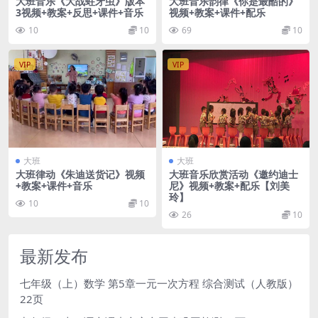
大班音乐《大战蛀牙虫》版本
大班音乐韵律《你是最酷的》
3视频+教案+反思+课件+音乐
视频+教案+课件+配乐
10
10
69
10
VIP
VIP
大班
大班
大班律动《朱迪送货记》视频
大班音乐欣赏活动《邀约迪士
+教案+课件+音乐
尼》视频+教案+配乐【刘美
玲】
10
10
26
10
最新发布
七年级（上）数学 第5章一元一次方程 综合测试（人教版）
22页