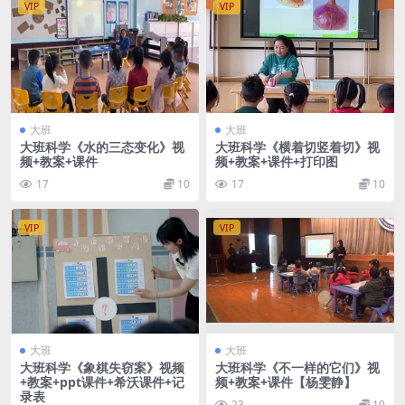
VIP
VIP
大班
大班
大班科学《水的三态变化》视
大班科学《横着切竖着切》视
频+教案+课件
频+教案+课件+打印图
17
10
17
10
VIP
VIP
大班
大班
大班科学《象棋失窃案》视频
大班科学《不一样的它们》视
+教案+ppt课件+希沃课件+记
频+教案+课件【杨雯静】
录表
23
10