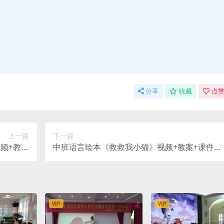
分享
收藏
点赞
上一篇
下一篇
频+教案
中班语言绘本《救救我小猫》视频+教案+课件
+头饰图片
+配音
VIP
VIP