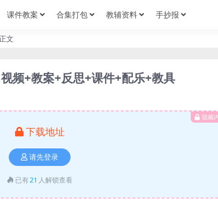
课件教案
合集打包
教辅资料
手抄报
正文
视频+教案+反思+课件+配乐+教具
隐藏
下载地址
请先登录
已有
21
人解锁查看
）