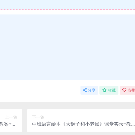
分享
收藏
点赞
上一篇
下一篇
案+pp
中班语言绘本《大狮子和小老鼠》课堂实录+教
课件+音乐
+ppt+希沃课件+音乐+打印图