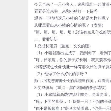
今天也来了一只小客人，来和我们一起做游
看看是谁来啦，来和小猪打一下招呼
观察一下猜猜这只小猪的心情是怎样的呢？
从哪里看出来小猪的心情的呢？（表情）
“烦、烦、烦、烦、烦！总该有点儿什么好玩
二、看看讲讲
1.变成长颈鹿（重点：长长的腿）
（1）小猪就跑出去找了，跑到树下，看到
“嗨，长颈鹿，你的脖子好长啊，我真羡慕你
小猪想我也长像颈鹿一样有那么长的脖子就
（2）他做了什么好玩的事呀？
师：小猪把细细长长的高跷当作腿，踩着高
2.变成斑马（重点：黑白相间的条形花纹）
（1）小猪踩着高跷继续往前走，走着走着
“嗨，下面的那位，！ 我是一只了不起的长颈
“你不是长颈鹿！”斑马大笑着说，“你是一