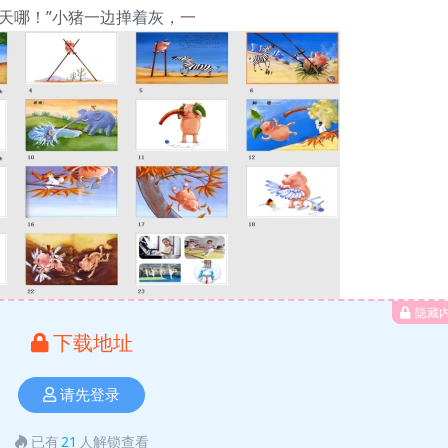
，天哪！”小猪一边掸着灰，一
隐藏
下载地址
请先登录
已有
21
人解锁查看