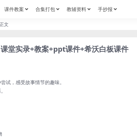
课件教案
合集打包
教辅资料
手抄报
正文
堂实录+教案+ppt课件+希沃白板课件
种尝试，感受故事情节的趣味。
历。
物