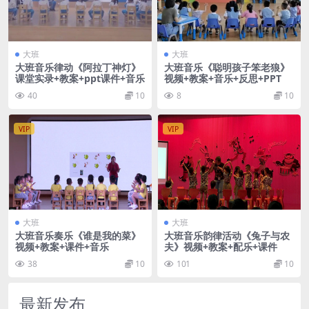
大班
大班
大班音乐律动《阿拉丁神灯》
大班音乐《聪明孩子笨老狼》
课堂实录+教案+ppt课件+音乐
视频+教案+音乐+反思+PPT
40
10
8
10
VIP
VIP
大班
大班
大班音乐奏乐《谁是我的菜》
大班音乐韵律活动《兔子与农
视频+教案+课件+音乐
夫》视频+教案+配乐+课件
38
10
101
10
最新发布