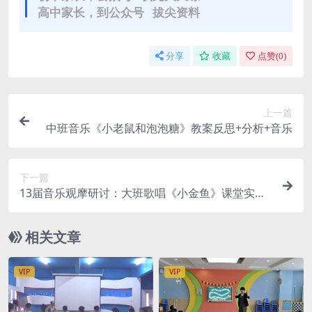
高中家长，到公众号 拔尖资料
分享
收藏
点赞(
0
)
上一篇
中班音乐《小老鼠和泡泡糖》教案反思+分析+音乐
下一篇
13届音乐观摩研讨：大班歌唱《小金鱼》课堂实录
+教案+ppt课件+反思+乐谱+图谱
相关文章
VIP
VIP