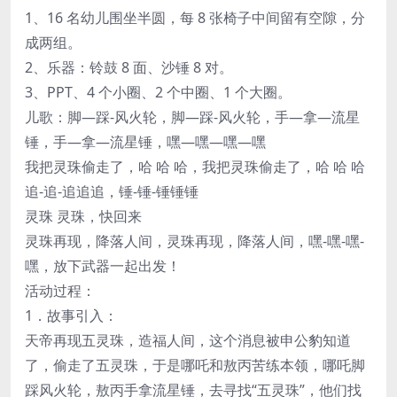
1、16 名幼儿围坐半圆，每 8 张椅子中间留有空隙，分
成两组。
2、乐器：铃鼓 8 面、沙锤 8 对。
3、PPT、4 个小圈、2 个中圈、1 个大圈。
儿歌：脚—踩-风火轮，脚—踩-风火轮，手—拿—流星
锤，手—拿—流星锤，嘿—嘿—嘿—嘿
我把灵珠偷走了，哈 哈 哈，我把灵珠偷走了，哈 哈 哈
追-追-追追追，锤-锤-锤锤锤
灵珠 灵珠，快回来
灵珠再现，降落人间，灵珠再现，降落人间，嘿-嘿-嘿-
嘿，放下武器一起出发！
活动过程：
1．故事引入：
天帝再现五灵珠，造福人间，这个消息被申公豹知道
了，偷走了五灵珠，于是哪吒和敖丙苦练本领，哪吒脚
踩风火轮，敖丙手拿流星锤，去寻找“五灵珠”，他们找