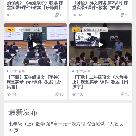
的保姆》《再别康桥》联读 课
《师说》群文阅读 第2课时 课
堂实录+课件+教案【乐静雨】
堂实录+课件+教案（郑诚）
78
15
92
15
VIP
视频+课件+教案
VIP
视频+课件+教案
小学课件
小学课件
【下载】五年级语文《军神》
【下载】二年级语文《八角楼
课堂实录+ppt课件+教案【孙
上》课堂实录+课件+教案【田
凤霞】
洪宇】
14
15
108
15
最新发布
七年级（上）数学 第5章一元一次方程 综合测试（人教版）
22页