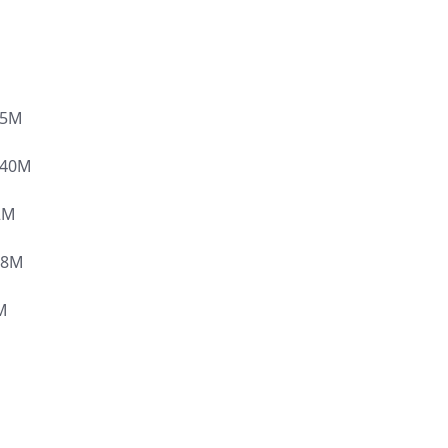
5M
40M
2M
98M
M