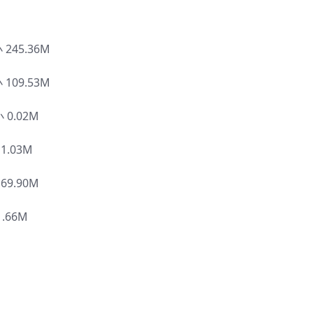
45.36M
09.53M
0.02M
.03M
9.90M
.66M