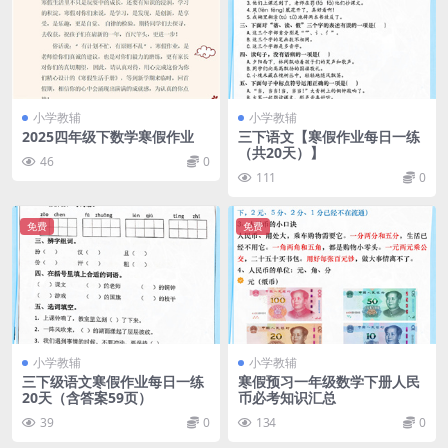
小学教辅
小学教辅
2025四年级下数学寒假作业
三下语文【寒假作业每日一练
（共20天）】
46
0
111
0
免费
免费
小学教辅
小学教辅
三下级语文寒假作业每日一练
寒假预习一年级数学下册人民
20天（含答案59页）
币必考知识汇总
39
0
134
0