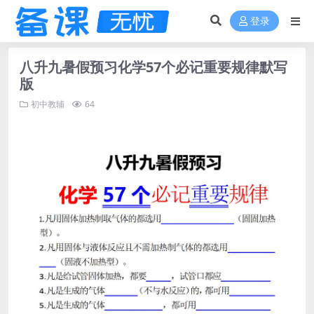
登录
八升九暑假预习化学57个必记重要规律默写
版
初中教辅
64