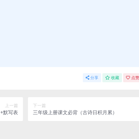
分享
收藏
点赞
上一篇
下一篇
+默写表
三年级上册课文必背（古诗日积月累）