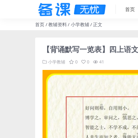
首页
首页
教辅资料
小学教辅
正文
【背诵默写一览表】四上语
小学教辅
0
0
41