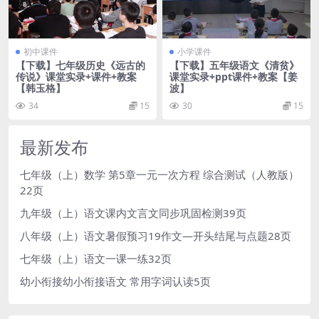
初中课件
小学课件
【下载】七年级历史《远古的
【下载】五年级语文《清贫》
传说》课堂实录+课件+教案
课堂实录+ppt课件+教案【姜
【韩玉格】
波】
34
15
30
15
最新发布
七年级（上）数学 第5章一元一次方程 综合测试（人教版）
22页
九年级（上）语文课内文言文同步巩固检测39页
八年级（上）语文暑假预习19作文—开头结尾与点题28页
七年级（上）语文一课一练32页
幼小衔接幼小衔接语文 常用字词认读5页