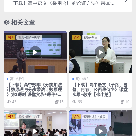
【下载】高中语文《采用合理的论证方法》课堂实
录+课件+教案【羊彦姣】
相关文章
VIP
视频+课件+教案
VIP
视频+教案
高中课件
高中课件
【下载】高中数学《分类加法
【下载】高中语文《子路、曾
计数原理与分步乘法计数原理
皙、冉有、公西华侍坐》课堂
》第3课时 课堂实录+课件+教
实录+教案【张小慧】
案【汪婷】
43
15
66
10
VIP
视频+课件+教案
VIP
视频+课件+教案