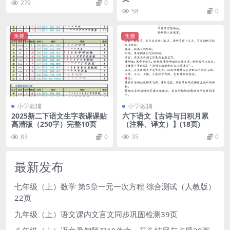
279
0
58
0
免费
免费
小学教辅
小学教辅
2025新二下语文生字表课课贴
六下语文【古诗与日积月累
高清版（250字）完整10页
（注释、译文）】(18页)
83
0
35
0
最新发布
七年级（上）数学 第5章一元一次方程 综合测试（人教版）
22页
九年级（上）语文课内文言文同步巩固检测39页