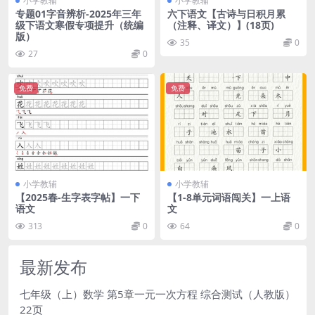
小学教辅
小学教辅
专题01字音辨析-2025年三年
六下语文【古诗与日积月累
级下语文寒假专项提升（统编
（注释、译文）】(18页)
版）
35
0
27
0
免费
免费
小学教辅
小学教辅
【2025春-生字表字帖】一下
【1-8单元词语闯关】一上语
语文
文
313
0
64
0
最新发布
七年级（上）数学 第5章一元一次方程 综合测试（人教版）
22页