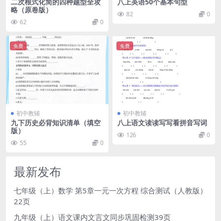
二次根式化简的四种题型全攻
八上英语50个基本句型
略（原卷版）
82
0
62
0
免费
免费
初中教辅
初中教辅
九下历史必背知识清单（填空
八上语文读读写写看拼音写词
版）
126
0
55
0
最新发布
七年级（上）数学 第5章一元一次方程 综合测试（人教版）
22页
九年级（上）语文课内文言文同步巩固检测39页