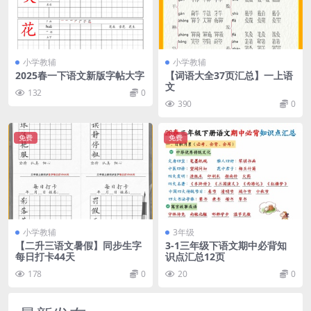
小学教辅
小学教辅
2025春一下语文新版字帖大字
【词语大全37页汇总】一上语
文
132
0
390
0
免费
免费
小学教辅
3年级
【二升三语文暑假】同步生字
3-1三年级下语文期中必背知
每日打卡44天
识点汇总12页
178
0
20
0