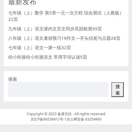
最新发布
七年级（上）数学 第5章一元一次方程 综合测试（人教版）
22页
九年级（上）语文课内文言文同步巩固检测39页
八年级（上）语文暑假预习19作文—开头结尾与点题28页
七年级（上）语文一课一练32页
幼小衔接幼小衔接语文 常用字词认读5页
搜索
搜
索
Copyright © 2023
备课无忧
- All rights reserved
京ICP备86558412号-1
京公网安备 63254845