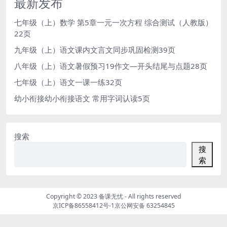
最新发布
七年级（上）数学 第5章一元一次方程 综合测试（人教版）
22页
九年级（上）语文课内文言文同步巩固检测39页
八年级（上）语文暑假预习19作文—开头结尾与点题28页
七年级（上）语文一课一练32页
幼小衔接幼小衔接语文 常用字词认读5页
搜索
搜
索
Copyright © 2023
备课无忧
- All rights reserved
京ICP备86558412号-1
京公网安备 63254845