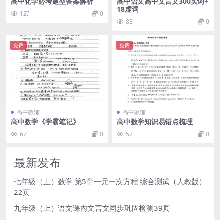
高中化学必考题型答案解析
高中语文高中文言文300实词+
18虚词
127
0
83
0
免费
免费
高中教辅
高中教辅
高中数学《学霸笔记》
高中数学知识易错点梳理
67
0
57
0
最新发布
七年级（上）数学 第5章一元一次方程 综合测试（人教版）
22页
九年级（上）语文课内文言文同步巩固检测39页