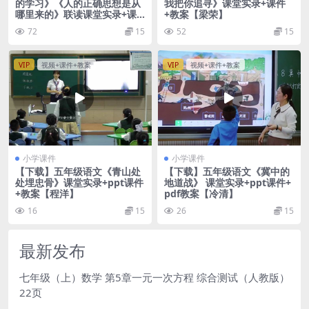
的学习》《人的正确思想是从
我把你追寻》课堂实录+课件
哪里来的》联读课堂实录+课
+教案【梁荣】
件+教案【高月】
72
15
52
15
VIP
视频+课件+教案
VIP
视频+课件+教案
小学课件
小学课件
【下载】五年级语文《青山处
【下载】五年级语文《冀中的
处埋忠骨》课堂实录+ppt课件
地道战》 课堂实录+ppt课件+
+教案【程洋】
pdf教案【冷清】
16
15
26
15
最新发布
七年级（上）数学 第5章一元一次方程 综合测试（人教版）
22页