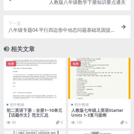
人教版八年级数学下册知识要点通关
下一篇
八年级专题04 平行四边形中动态问题基础巩固提升
训练（教师版）
相关文章
免费
免费
初中教辅
初中教辅
初二英语下册：全册1~10单元
人教版七年级上英语Starter
【话题作文】范文汇总
Units 1-3复习提纲
95
0
191
0