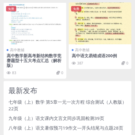
免费
免费
高中教辅
高中教辅
高中数学新高考新结构数学竞
高中语文易错成语200例
赛题型十五大考点汇总（解析
387
0
版）
83
0
最新发布
七年级（上）数学 第5章一元一次方程 综合测试（人教版）
22页
九年级（上）语文课内文言文同步巩固检测39页
八年级（上）语文暑假预习19作文—开头结尾与点题28页