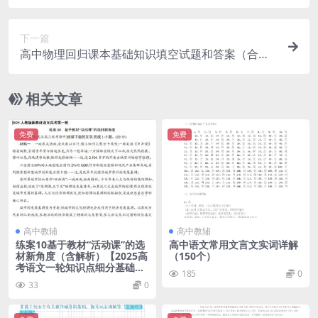
下一篇
高中物理回归课本基础知识填空试题和答案（合
集）162页！
相关文章
免费
免费
高中教辅
高中教辅
练案10基于教材“活动课”的选
高中语文常用文言文实词详解
材新角度（含解析）【2025高
（150个）
考语文一轮知识点细分基础练
185
0
习卷】
33
0