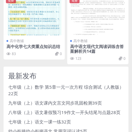
免费
免费
高中教辅
高中教辅
高中化学七大类重点知识总结
高中语文现代文阅读训练含答
案解析共14篇
83
0
123
0
最新发布
七年级（上）数学 第5章一元一次方程 综合测试（人教版）
22页
九年级（上）语文课内文言文同步巩固检测39页
八年级（上）语文暑假预习19作文—开头结尾与点题28页
七年级（上）语文一课一练32页
幼小衔接幼小衔接语文 常用字词认读5页