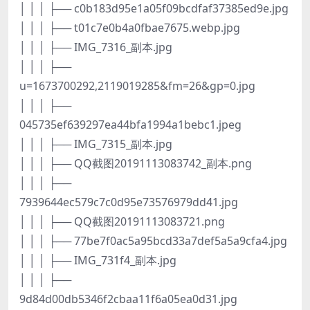
│ │ │ ├── c0b183d95e1a05f09bcdfaf37385ed9e.jpg
│ │ │ ├── t01c7e0b4a0fbae7675.webp.jpg
│ │ │ ├── IMG_7316_副本.jpg
│ │ │ ├──
u=1673700292,2119019285&fm=26&gp=0.jpg
│ │ │ ├──
045735ef639297ea44bfa1994a1bebc1.jpeg
│ │ │ ├── IMG_7315_副本.jpg
│ │ │ ├── QQ截图20191113083742_副本.png
│ │ │ ├──
7939644ec579c7c0d95e73576979dd41.jpg
│ │ │ ├── QQ截图20191113083721.png
│ │ │ ├── 77be7f0ac5a95bcd33a7def5a5a9cfa4.jpg
│ │ │ ├── IMG_731f4_副本.jpg
│ │ │ ├──
9d84d00db5346f2cbaa11f6a05ea0d31.jpg