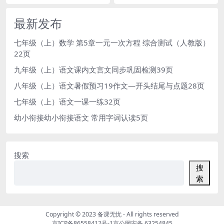
最新发布
七年级（上）数学 第5章一元一次方程 综合测试（人教版）
22页
九年级（上）语文课内文言文同步巩固检测39页
八年级（上）语文暑假预习19作文—开头结尾与点题28页
七年级（上）语文一课一练32页
幼小衔接幼小衔接语文 常用字词认读5页
搜索
搜
索
Copyright © 2023
备课无忧
- All rights reserved
京ICP备86558412号-1
京公网安备 63254845