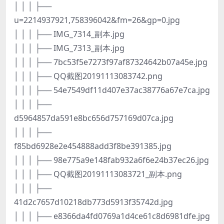
│ │ │ ├──
u=2214937921,758396042&fm=26&gp=0.jpg
│ │ │ ├── IMG_7314_副本.jpg
│ │ │ ├── IMG_7313_副本.jpg
│ │ │ ├── 7bc53f5e7273f97af87324642b07a45e.jpg
│ │ │ ├── QQ截图20191113083742.png
│ │ │ ├── 54e7549df11d407e37ac38776a67e7ca.jpg
│ │ │ ├──
d5964857da591e8bc656d757169d07ca.jpg
│ │ │ ├──
f85bd6928e2e454888add3f8be391385.jpg
│ │ │ ├── 98e775a9e148fab932a6f6e24b37ec26.jpg
│ │ │ ├── QQ截图20191113083721_副本.png
│ │ │ ├──
41d2c7657d10218db773d5913f35742d.jpg
│ │ │ ├── e8366da4fd0769a1d4ce61c8d6981dfe.jpg