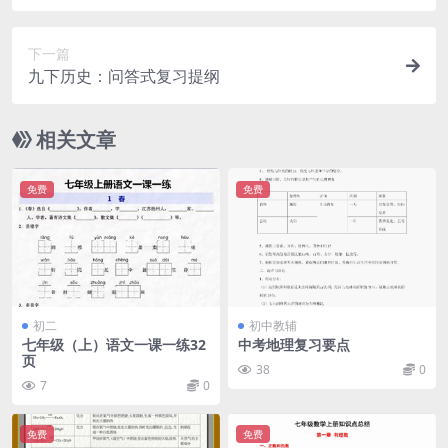
下一篇
九下历史：问答式复习提纲
相关文章
免费
免费
初二
初中教辅
七年级（上）语文一课一练32
中考地理复习要点
页
38
0
7
0
免费
免费