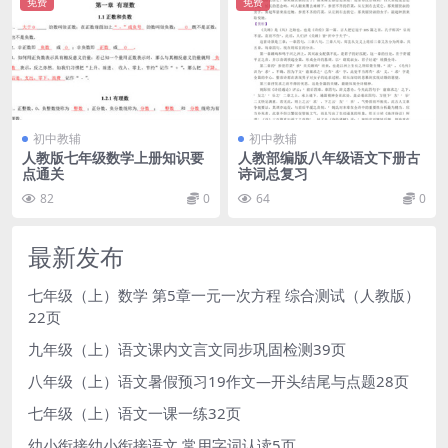
免费
免费
初中教辅
初中教辅
人教版七年级数学上册知识要
人教部编版八年级语文下册古
点通关
诗词总复习
82
0
64
0
最新发布
七年级（上）数学 第5章一元一次方程 综合测试（人教版）
22页
九年级（上）语文课内文言文同步巩固检测39页
八年级（上）语文暑假预习19作文—开头结尾与点题28页
七年级（上）语文一课一练32页
幼小衔接幼小衔接语文 常用字词认读5页