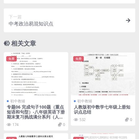
下一篇
中考政治易混知识点
相关文章
免费
免费
初中教辅
初中教辅
专题06 完成句子100题（重点
人教版初中数学七年级上册知
短语和句型）-八年级英语下册
识点总结
期末复习挑战满分系列（人教
532
0
新目标）
174
0