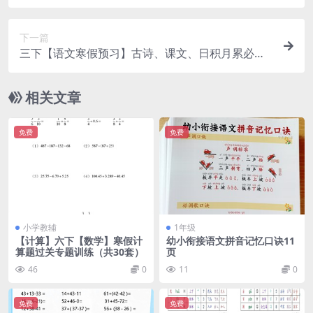
页）
下一篇
三下【语文寒假预习】古诗、课文、日积月累必背
篇目
相关文章
免费
免费
小学教辅
1年级
【计算】六下【数学】寒假计
幼小衔接语文拼音记忆口诀11
算题过关专题训练（共30套）
页
46
0
11
0
免费
免费