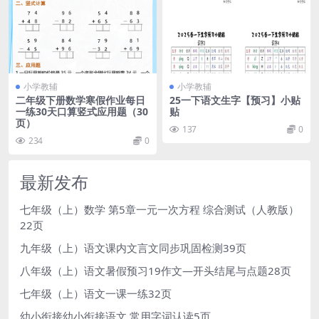
小学教辅
小学教辅
二年级下册数学寒假作业每日
25一下语文生字【预习】小贴
一练30天口算竖式应用题（30
贴
页）
137
0
234
0
最新发布
七年级（上）数学 第5章一元一次方程 综合测试（人教版）
22页
九年级（上）语文课内文言文同步巩固检测39页
八年级（上）语文暑假预习19作文—开头结尾与点题28页
七年级（上）语文一课一练32页
幼小衔接幼小衔接语文 常用字词认读5页