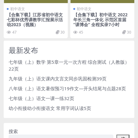
初中语文
初中语文
【合集下载】江苏省初中语文
【合集下载】初中语文 2022
七彩杯优秀课教学汇报展示活
年长三角一体化 示范区首届
动2023（视频）
“课博会” 全程实录7小时
47
30
45
30
最新发布
七年级（上）数学 第5章一元一次方程 综合测试（人教版）
22页
九年级（上）语文课内文言文同步巩固检测39页
八年级（上）语文暑假预习19作文—开头结尾与点题28页
七年级（上）语文一课一练32页
幼小衔接幼小衔接语文 常用字词认读5页
搜索