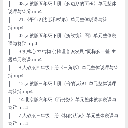
├── 48.人教版五年级上册《多边形的面积》单元整体
说课与答辩.mp4
├── 21.《平行四边形和梯形》单元整体说课与答
辩.mp4
├── 42.人教版五年级下册《折线统计图》单元整体说
课与答辩.mp4
├── 3.抓核心 立结构 促推理意识发展 “同样多—差”主
题单元说课.mp4
├── 8.人教版四年级下册《三角形》单元整体说课与答
辩.mp4
├── 12.人教版三年级上册《倍的认识》单元整体说课
与答辩.mp4
├── 14.北京版六年级《百分数》单元整体教学说课与
答辩.mp4
├── 7.人教版三年级上册《杯的认识》单元整体说课与
答辩.mp4