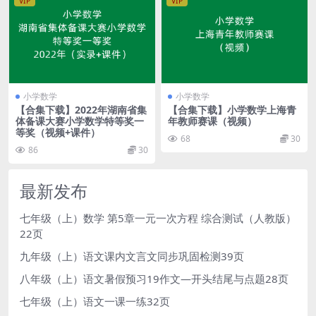
VIP
VIP
小学数学
小学数学
【合集下载】2022年湖南省集
【合集下载】小学数学上海青
体备课大赛小学数学特等奖一
年教师赛课（视频）
等奖（视频+课件）
68
30
86
30
最新发布
七年级（上）数学 第5章一元一次方程 综合测试（人教版）
22页
九年级（上）语文课内文言文同步巩固检测39页
八年级（上）语文暑假预习19作文—开头结尾与点题28页
七年级（上）语文一课一练32页