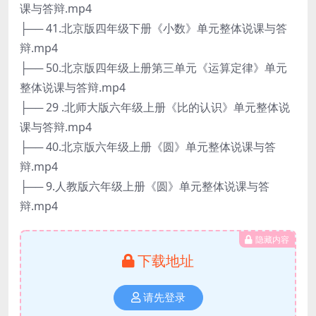
课与答辩.mp4
├── 41.北京版四年级下册《小数》单元整体说课与答
辩.mp4
├── 50.北京版四年级上册第三单元《运算定律》单元
整体说课与答辩.mp4
├── 29 .北师大版六年级上册《比的认识》单元整体说
课与答辩.mp4
├── 40.北京版六年级上册《圆》单元整体说课与答
辩.mp4
├── 9.人教版六年级上册《圆》单元整体说课与答
辩.mp4
隐藏内容
下载地址
请先登录