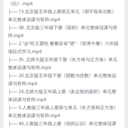
《比》.mp4
├── 13.北京版五年级上册第五单元《用字母表示数》
单元整体说课与答辩.mp4
├── 38 .北京版三年级下册《面积》单元整体说课与答
辩.mp4
├── 2.“会”吃又爱吃 餐餐皆有“谱”-《营养午餐》六年级
项目式学习.mp4
├── 35 .北师大版五年级下册《长方体与正方体》单元
整体说课与答辩.mp4
├── 20.北京版五年级下册《因数与倍数》单元整体说
课与答辩.mp4
├── 24.北师大版五年级上册《多边形的面积》单元整
体说课与答辩.mp4
├── 5.人教版三年级上册第七单元《长方形和正方形》
单元整体说课与答辩.mp4
├── 44.人教版三年级上册《倍的认识》单元整体说课