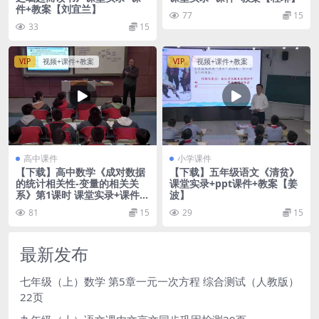
件+教案【刘宜兰】
77
15
33
15
VIP
视频+课件+教案
VIP
视频+课件+教案
高中课件
小学课件
【下载】高中数学《成对数据
【下载】五年级语文《清贫》
的统计相关性-变量的相关关
课堂实录+ppt课件+教案【姜
系》第1课时 课堂实录+课件
波】
+教案【柴化安】
81
15
29
15
最新发布
七年级（上）数学 第5章一元一次方程 综合测试（人教版）
22页