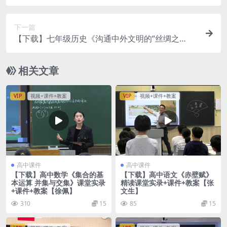
录+课件+教案【金英】
下一篇
【下载】七年级历史《沟通中外文明的“丝绸之
路”》课堂实录+课件+教案【代国华】
相关文章
VIP
视频+课件+教案
VIP
视频+课件+教案
高中课件
高中课件
【下载】高中数学《集合的基
【下载】高中语文《赤壁赋》
本运算 并集与交集》课堂实录
精读课堂实录+课件+教案【张
+课件+教案【徐佩】
文生】
310
15
85
15