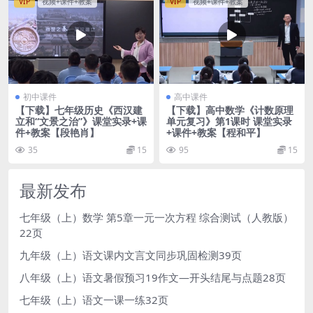
VIP
视频+课件+教案
VIP
视频+课件+教案
初中课件
高中课件
【下载】七年级历史《西汉建
【下载】高中数学《计数原理
立和“文景之治”》课堂实录+课
单元复习》第1课时 课堂实录
件+教案【段艳肖】
+课件+教案【程和平】
35
15
95
15
最新发布
七年级（上）数学 第5章一元一次方程 综合测试（人教版）
22页
九年级（上）语文课内文言文同步巩固检测39页
八年级（上）语文暑假预习19作文—开头结尾与点题28页
七年级（上）语文一课一练32页