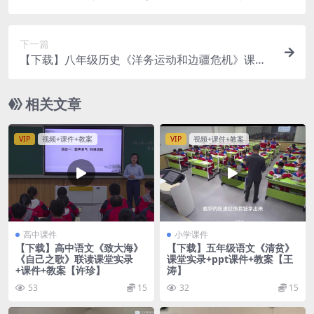
录+课件+教案【刘沛瑶】
下一篇
【下载】八年级历史《洋务运动和边疆危机》课堂
实录+课件+教案【董丹】
相关文章
VIP
视频+课件+教案
VIP
视频+课件+教案
高中课件
小学课件
【下载】高中语文《致大海》
【下载】五年级语文《清贫》
《自己之歌》联读课堂实录
课堂实录+ppt课件+教案【王
+课件+教案【许珍】
涛】
53
15
32
15