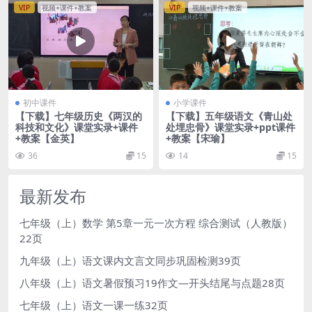
VIP
视频+课件+教案
VIP
视频+课件+教案
初中课件
小学课件
【下载】七年级历史《两汉的
【下载】五年级语文《青山处
科技和文化》课堂实录+课件
处埋忠骨》课堂实录+ppt课件
+教案【金英】
+教案【宋瑜】
36
15
14
15
最新发布
七年级（上）数学 第5章一元一次方程 综合测试（人教版）
22页
九年级（上）语文课内文言文同步巩固检测39页
八年级（上）语文暑假预习19作文—开头结尾与点题28页
七年级（上）语文一课一练32页