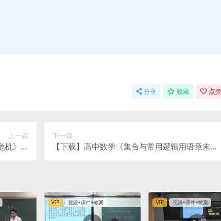
分享
收藏
点赞
上一篇
下一篇
危机》课
【下载】高中数学《集合与常用逻辑用语章末小
【董丹】
结 》第1课时 课堂实录+课件+教案【刘春明】
VIP
视频+课件+教案
VIP
视频+课件+教案