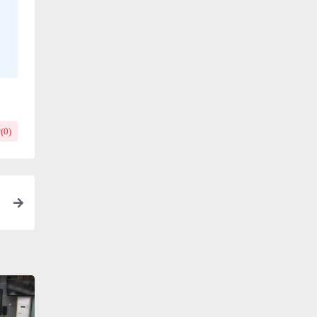
(
0
)