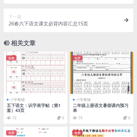
下一篇
26春六下语文课文必背内容汇总15页
相关文章
免费
免费
小学教辅
小学教辅
五下语文：识字表字帖（第1
二年级上册语文暑假课内预习
套）43页
单
72
0
75
0
免费
免费