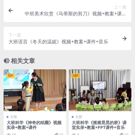
上一篇
中班美术欣赏《马蒂斯的剪刀》视频+教案+课件
+音乐+反思
下一篇
大班语言《冬天的温妮》视频+教案+课件+音乐
相关文章
VIP
VIP
大班
大班
大班科学《神奇的纸圈》视频
大班科学《摇摇晃晃的桥》课
实录+教案+课件
堂实录+教案+PPT课件+音乐
16
10
8
10