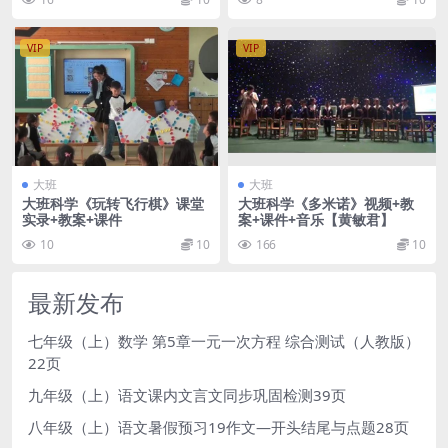
VIP
VIP
大班
大班
大班科学《玩转飞行棋》课堂
大班科学《多米诺》视频+教
实录+教案+课件
案+课件+音乐【黄敏君】
10
10
166
10
最新发布
七年级（上）数学 第5章一元一次方程 综合测试（人教版）
22页
九年级（上）语文课内文言文同步巩固检测39页
八年级（上）语文暑假预习19作文—开头结尾与点题28页