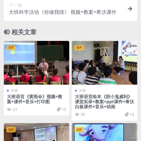
下一篇
大班科学活动《你做我猜》 视频+教案+希沃课件
相关文章
VIP
VIP
大班
大班
大班语言《黄雨伞》视频+教
大班语言绘本《胆小鬼威利》
案+课件+音乐+打印图
课堂实录+教案+ppt课件+希沃
白板课件+音乐+动画
23
10
56
10
VIP
VIP