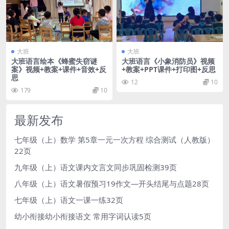
大班
大班
大班语言绘本《蜂蜜失窃谜
大班语言《小象消防员》视频
案》视频+教案+课件+音效+反
+教案+PPT课件+打印图+反思
思
12
10
179
10
最新发布
七年级（上）数学 第5章一元一次方程 综合测试（人教版）
22页
九年级（上）语文课内文言文同步巩固检测39页
八年级（上）语文暑假预习19作文—开头结尾与点题28页
七年级（上）语文一课一练32页
幼小衔接幼小衔接语文 常用字词认读5页