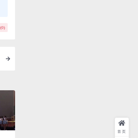
(
0
)
首页