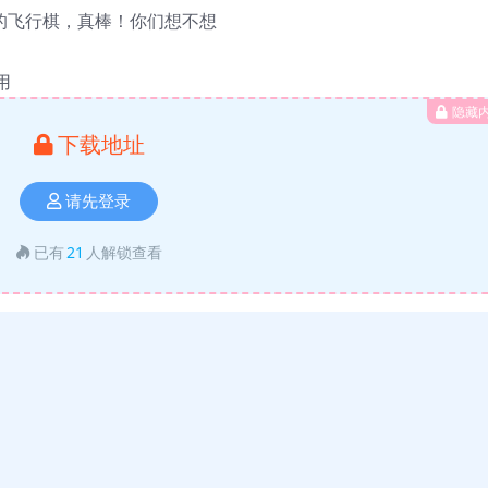
的飞行棋，真棒！你们想不想
用
隐藏
下载地址
请先登录
已有
21
人解锁查看