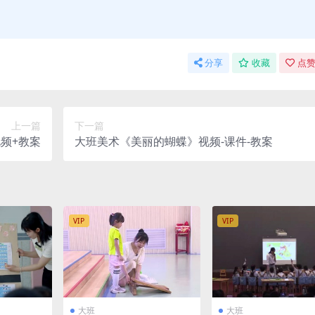
分享
收藏
点赞
上一篇
下一篇
频+教案
大班美术《美丽的蝴蝶》视频-课件-教案
VIP
VIP
大班
大班