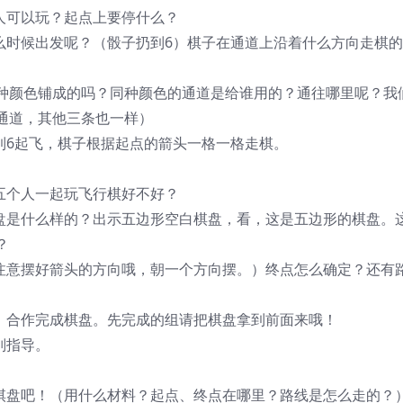
人可以玩？起点上要停什么？
么时候出发呢？（骰子扔到6）棋子在通道上沿着什么方向走棋
）
种颜色铺成的吗？同种颜色的通道是给谁用的？通往哪里呢？我
通道，其他三条也一样）
到6起飞，棋子根据起点的箭头一格一格走棋。
五个人一起玩飞行棋好不好？
棋盘是什么样的？出示五边形空白棋盘，看，这是五边形的棋盘。
？
（注意摆好箭头的方向哦，朝一个方向摆。）终点怎么确定？还有
论，合作完成棋盘。先完成的组请把棋盘拿到前面来哦！
别指导。
的棋盘吧！（用什么材料？起点、终点在哪里？路线是怎么走的？