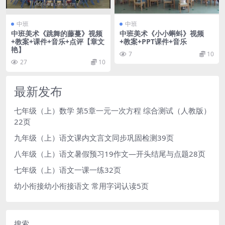
中班
中班
中班美术《跳舞的藤蔓》视频
中班美术《小小蝌蚪》视频
+教案+课件+音乐+点评【章文
+教案+PPT课件+音乐
艳】
7
10
27
10
最新发布
七年级（上）数学 第5章一元一次方程 综合测试（人教版）
22页
九年级（上）语文课内文言文同步巩固检测39页
八年级（上）语文暑假预习19作文—开头结尾与点题28页
七年级（上）语文一课一练32页
幼小衔接幼小衔接语文 常用字词认读5页
搜索