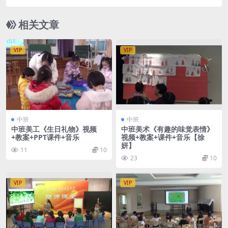
相关文章
VIP
VIP
中班
中班
中班美工《生日礼物》视频
中班美术《有趣的味觉表情》
+教案+PPT课件+音乐
视频+教案+课件+音乐【徐
妍】
11
10
23
10
VIP
VIP