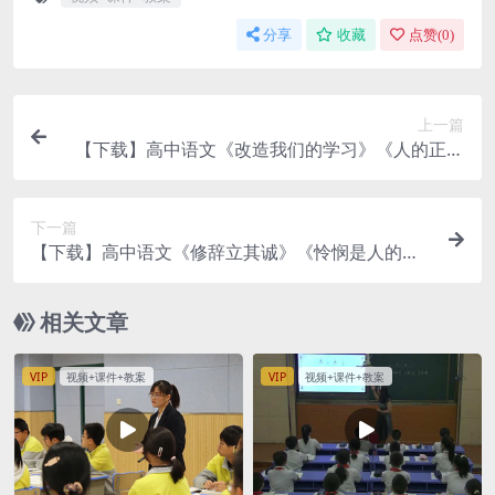
分享
收藏
点赞(
0
)
上一篇
【下载】高中语文《改造我们的学习》《人的正确
思想是从哪里来的》联读课堂实录+课件+教案【高
月】
下一篇
【下载】高中语文《修辞立其诚》《怜悯是人的天
性》《人应当坚持正义》群文阅读课时1 实录+课件
+教案【何家彩】
相关文章
VIP
视频+课件+教案
VIP
视频+课件+教案