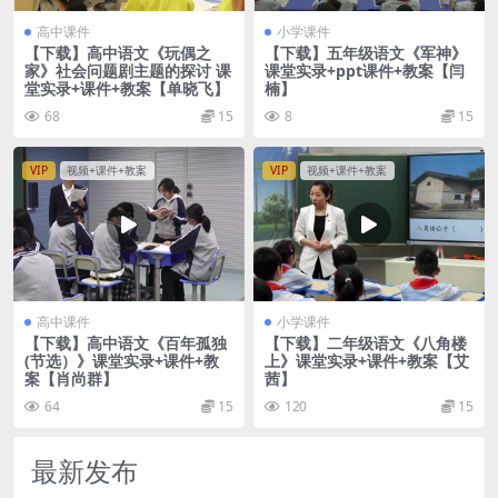
高中课件
小学课件
【下载】高中语文《玩偶之
【下载】五年级语文《军神》
家》社会问题剧主题的探讨 课
课堂实录+ppt课件+教案【闫
堂实录+课件+教案【单晓飞】
楠】
68
15
8
15
VIP
视频+课件+教案
VIP
视频+课件+教案
高中课件
小学课件
【下载】高中语文《百年孤独
【下载】二年级语文《八角楼
(节选）》课堂实录+课件+教
上》课堂实录+课件+教案【艾
案【肖尚群】
茜】
64
15
120
15
最新发布