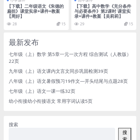
小学课件
高中课件
【下载】二年级语文《朱德的
【下载】高中数学《充分条件
扁担》课堂实录+课件+教案
与必要条件》第2课时 课堂实
【周好】
录+课件+教案【吴莉莉】
28
15
29
15
最新发布
七年级（上）数学 第5章一元一次方程 综合测试（人教版）
22页
九年级（上）语文课内文言文同步巩固检测39页
八年级（上）语文暑假预习19作文—开头结尾与点题28页
七年级（上）语文一课一练32页
幼小衔接幼小衔接语文 常用字词认读5页
搜索
搜
索