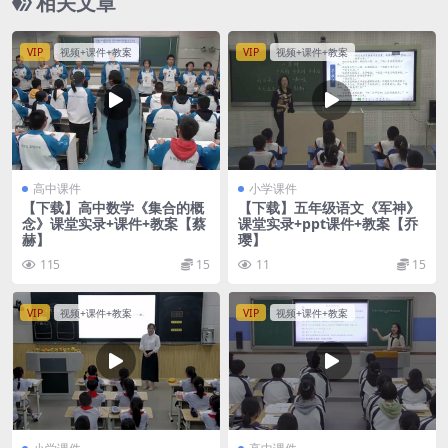
相关文章
VIP
视频+课件+教案
VIP
视频+课件+教案
高中课件
小学课件
【下载】高中数学《集合的概
【下载】五年级语文《军神》
念》课堂实录+课件+教案【蔡
课堂实录+ppt课件+教案【乔
赫】
璎】
115
15
11
15
VIP
视频+课件+教案
VIP
视频+课件+教案