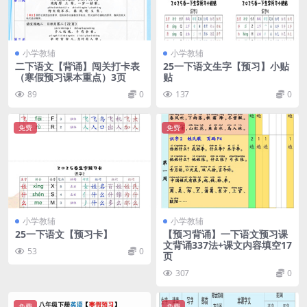
小学教辅
小学教辅
二下语文【背诵】闯关打卡表
25一下语文生字【预习】小贴
（寒假预习课本重点）3页
贴
89
0
137
0
免费
免费
小学教辅
小学教辅
25一下语文【预习卡】
【预习背诵】一下语文预习课
文背诵337法+课文内容填空17
53
0
页
307
0
免费
免费