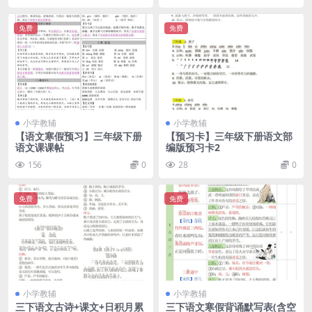
免费
免费
小学教辅
小学教辅
【语文寒假预习】三年级下册
【预习卡】三年级下册语文部
语文课课帖
编版预习卡2
156
0
28
0
免费
免费
小学教辅
小学教辅
三下语文古诗+课文+日积月累
三下语文寒假背诵默写表(含空