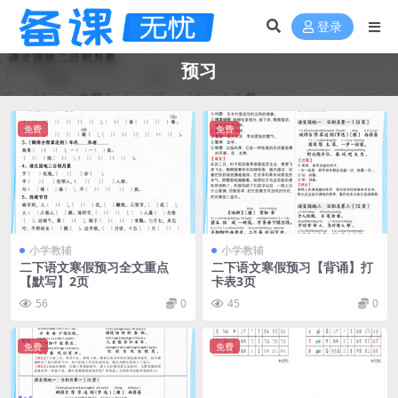
登录
预习
免费
免费
小学教辅
小学教辅
二下语文寒假预习全文重点
二下语文寒假预习【背诵】打
【默写】2页
卡表3页
56
0
45
0
免费
免费