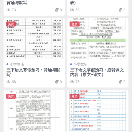
背诵与默写
表)
73
0
58
0
免费
免费
小学教辅
小学教辅
三下语文寒假预习：背诵与默
三下语文寒假预习：必背课文
写
内容（原文+译文）
68
0
76
0
免费
免费