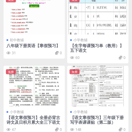
初中教辅
小学教辅
八年级下册英语【寒假预习】
【生字每课预习单（教用）】
五下语文
31
0
60
0
免费
免费
小学教辅
小学教辅
【语文寒假预习】全册必背古
【语文寒假预习】三年级下册
诗文及日积月累大全三下语文
写字表课课贴（第二版）
47
0
148
0