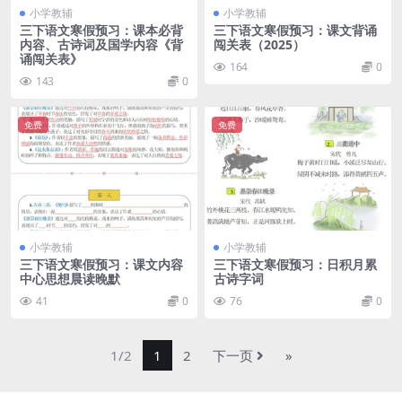
小学教辅
小学教辅
三下语文寒假预习：课本必背
三下语文寒假预习：课文背诵
内容、古诗词及国学内容《背
闯关表（2025）
诵闯关表》
164
0
143
0
免费
免费
小学教辅
小学教辅
三下语文寒假预习：课文内容
三下语文寒假预习：日积月累
中心思想晨读晚默
古诗字词
41
0
76
0
1/2
1
2
下一页
»