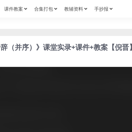
课件教案
合集打包
教辅资料
手抄报
辞（并序）》课堂实录+课件+教案【倪晋