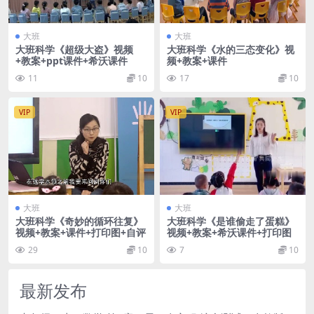
大班
大班
大班科学《超级大盗》视频
大班科学《水的三态变化》视
+教案+ppt课件+希沃课件
频+教案+课件
11
10
17
10
VIP
VIP
大班
大班
大班科学《奇妙的循环往复》
大班科学《是谁偷走了蛋糕》
视频+教案+课件+打印图+自评
视频+教案+希沃课件+打印图
29
10
7
10
最新发布