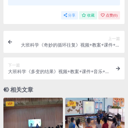
分享
收藏
点赞(
0
)
上一篇
大班科学《奇妙的循环往复》视频+教案+课件+打
印图+自评
下一篇
大班科学《多变的结果》视频+教案+课件+音乐+记
录表
相关文章
VIP
VIP